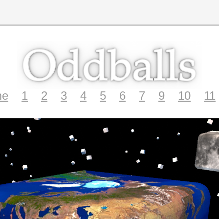
me
1
2
3
4
5
6
7
9
10
11